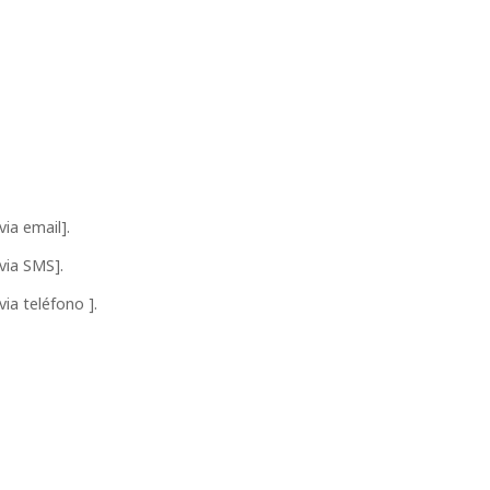
ia email].
via SMS].
ia teléfono ].