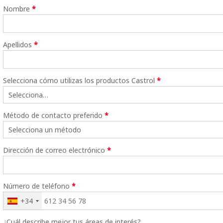
Nombre
*
Apellidos
*
Selecciona cómo utilizas los productos Castrol
*
Método de contacto preferido
*
Dirección de correo electrónico
*
Número de teléfono
*
+34
¿Cuál describe mejor tus áreas de interés?